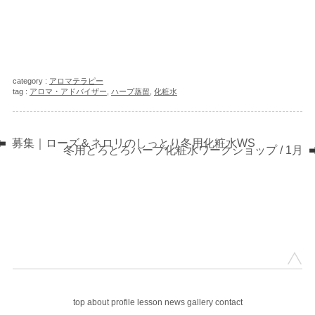
category :
アロマテラピー
tag :
アロマ・アドバイザー
,
ハーブ蒸留
,
化粧水
募集｜ローズ＆ネロリのしっとり冬用化粧水WS
冬用とろとろハーブ化粧水ワークショップ / 1月
top
about
profile
lesson
news
gallery
contact