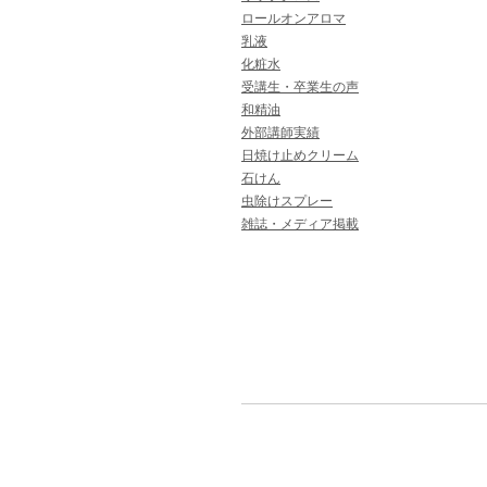
ロールオンアロマ
乳液
化粧水
受講生・卒業生の声
和精油
外部講師実績
日焼け止めクリーム
石けん
虫除けスプレー
雑誌・メディア掲載