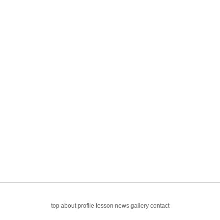
top
about
profile
lesson
news
gallery
contact