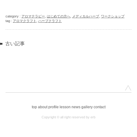
category :
アロマテラピー
,
はじめての方へ
,
メディカルハーブ
,
ワークショップ
tag :
アロマクラフト
,
ハーブクラフト
古い記事
top
about
profile
lesson
news
gallery
contact
Copyright © all right reserved by erb