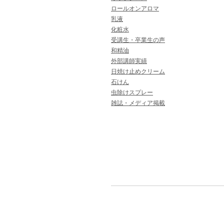
ロールオンアロマ
乳液
化粧水
受講生・卒業生の声
和精油
外部講師実績
日焼け止めクリーム
石けん
虫除けスプレー
雑誌・メディア掲載