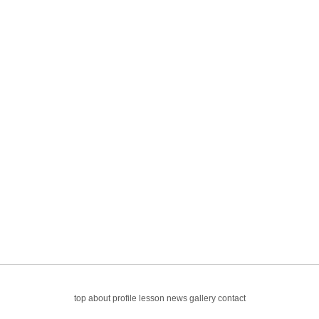
top
about
profile
lesson
news
gallery
contact