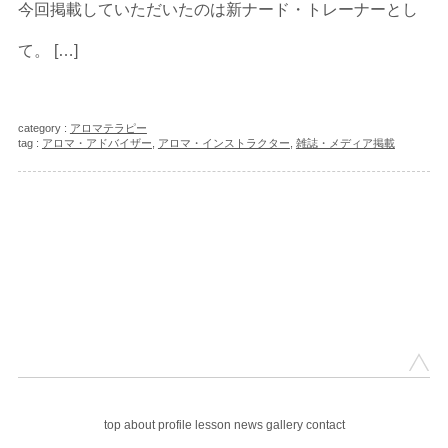
今回掲載していただいたのは新ナード・トレーナーとし
て。 […]
category :
アロマテラピー
tag :
アロマ・アドバイザー
,
アロマ・インストラクター
,
雑誌・メディア掲載
top
about
profile
lesson
news
gallery
contact