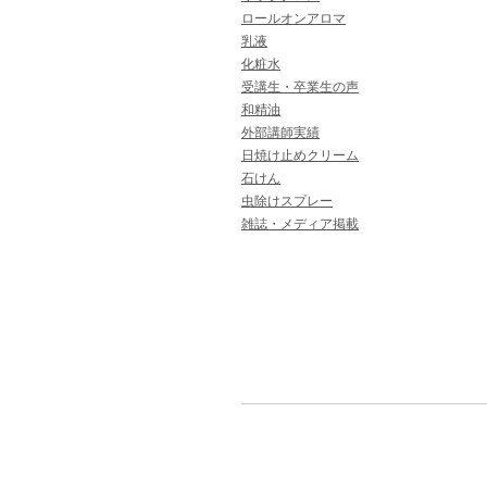
ロールオンアロマ
乳液
化粧水
受講生・卒業生の声
和精油
外部講師実績
日焼け止めクリーム
石けん
虫除けスプレー
雑誌・メディア掲載