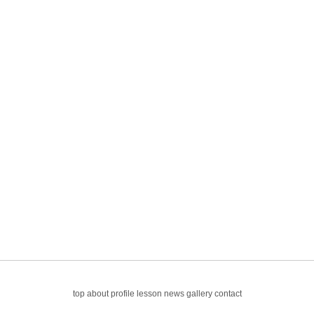
top
about
profile
lesson
news
gallery
contact