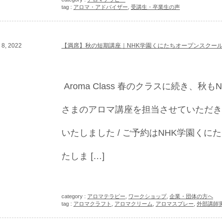
tag :
アロマ・アドバイザー
,
受講生・卒業生の声
8, 2022
【満席】秋の短期講座｜NHK学園くにたちオープンスクー
Aroma Class 春のクラスに続き、秋
さまのアロマ講座を担当させていただきま
いたしました / ご予約はNHK学園く
たしま […]
category :
アロマテラピー
,
ワークショップ
,
企業・団体の方へ
tag :
アロマクラフト
,
アロマクリーム
,
アロマスプレー
,
外部講師