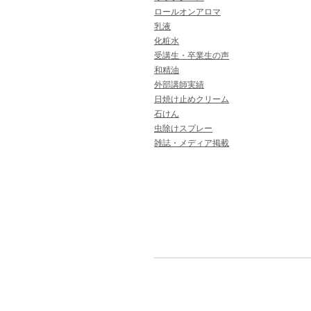
ロールオンアロマ
乳液
化粧水
受講生・卒業生の声
和精油
外部講師実績
日焼け止めクリーム
石けん
虫除けスプレー
雑誌・メディア掲載