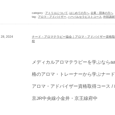
category :
アトリエについて
,
はじめての方へ
,
企業・団体の方へ
tag :
アロマ・アドバイザー
,
ハーバルセラピストコース
,
外部講師
28, 2024
ナード・アロマテラピー協会｜アロマ・アドバイザー資格取得コー
校
メディカルアロマテラピーを学ぶならaa
格のアロマ・トレーナーから学ぶナード
アロマ・アドバイザー資格取得コース / N
京JR中央線小金井・京王線府中