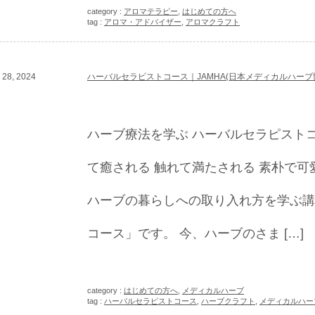
category :
アロマテラピー
,
はじめての方へ
tag :
アロマ・アドバイザー
,
アロマクラフト
28, 2024
ハーバルセラピストコース｜JAMHA(日本メディカルハーブ
ハーブ療法を学ぶ ハーバルセラピストコ
て癒される 触れて満たされる 素朴で可
ハーブの暮らしへの取り入れ方を学ぶ講
コース」です。 今、ハーブのさま […]
category :
はじめての方へ
,
メディカルハーブ
tag :
ハーバルセラピストコース
,
ハーブクラフト
,
メディカルハー