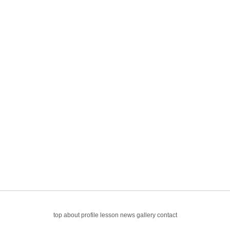
top
about
profile
lesson
news
gallery
contact