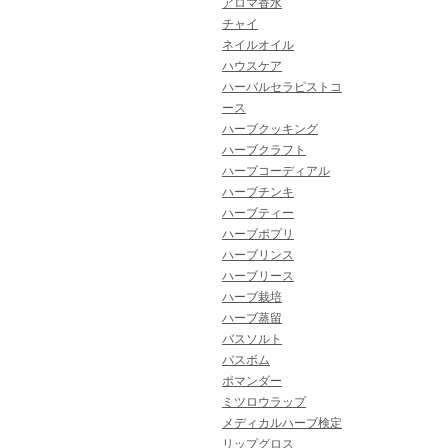
アロマ香水
チャイ
ネイルオイル
ハウスケア
ハーバルセラピストコ
ース
ハーブクッキング
ハーブクラフト
ハーブコーディアル
ハーブチンキ
ハーブティー
ハーブポプリ
ハーブリンス
ハーブリース
ハーブ栽培
ハーブ蒸留
バスソルト
バスボム
ポマンダー
ミツロウラップ
メディカルハーブ検定
リップグロス