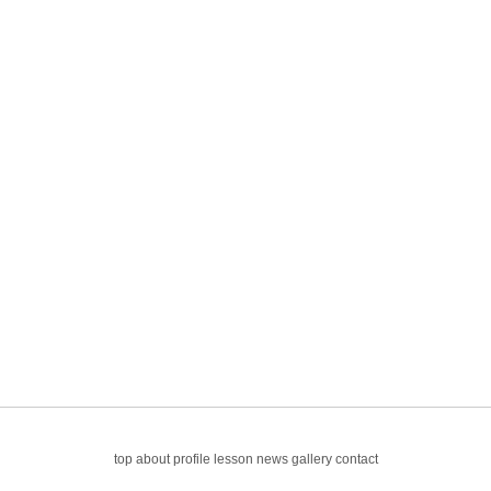
top
about
profile
lesson
news
gallery
contact