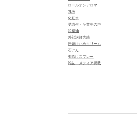
ロールオンアロマ
乳液
化粧水
受講生・卒業生の声
和精油
外部講師実績
日焼け止めクリーム
石けん
虫除けスプレー
雑誌・メディア掲載