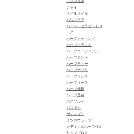
アロマ香水
チャイ
ネイルオイル
ハウスケア
ハーバルセラピストコ
ース
ハーブクッキング
ハーブクラフト
ハーブコーディアル
ハーブチンキ
ハーブティー
ハーブポプリ
ハーブリンス
ハーブリース
ハーブ栽培
ハーブ蒸留
バスソルト
バスボム
ポマンダー
ミツロウラップ
メディカルハーブ検定
リップグロス