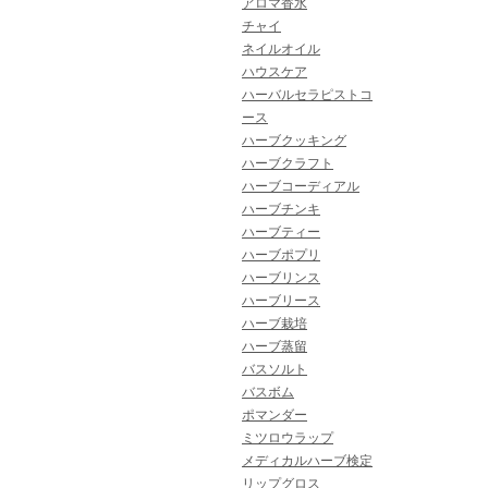
アロマ香水
チャイ
ネイルオイル
ハウスケア
ハーバルセラピストコ
ース
ハーブクッキング
ハーブクラフト
ハーブコーディアル
ハーブチンキ
ハーブティー
ハーブポプリ
ハーブリンス
ハーブリース
ハーブ栽培
ハーブ蒸留
バスソルト
バスボム
ポマンダー
ミツロウラップ
メディカルハーブ検定
リップグロス