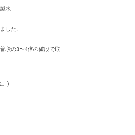
製水
ました。
普段の3〜4倍の値段で取
。)