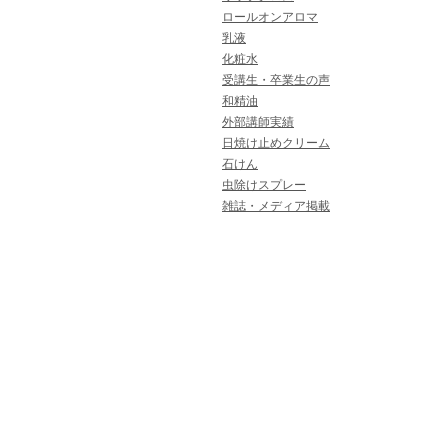
ロールオンアロマ
乳液
化粧水
受講生・卒業生の声
和精油
外部講師実績
日焼け止めクリーム
石けん
虫除けスプレー
雑誌・メディア掲載