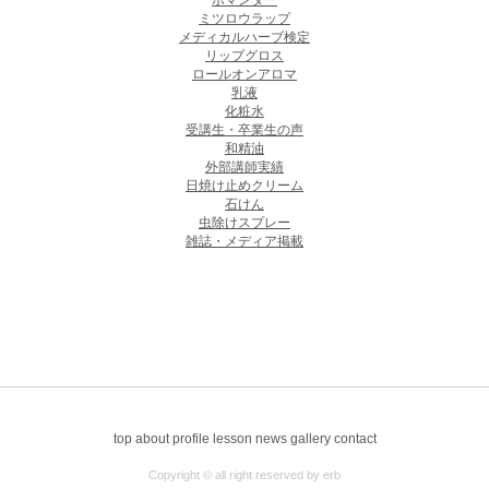
ポマンダー
ミツロウラップ
メディカルハーブ検定
リップグロス
ロールオンアロマ
乳液
化粧水
受講生・卒業生の声
和精油
外部講師実績
日焼け止めクリーム
石けん
虫除けスプレー
雑誌・メディア掲載
top
about
profile
lesson
news
gallery
contact
Copyright © all right reserved by erb