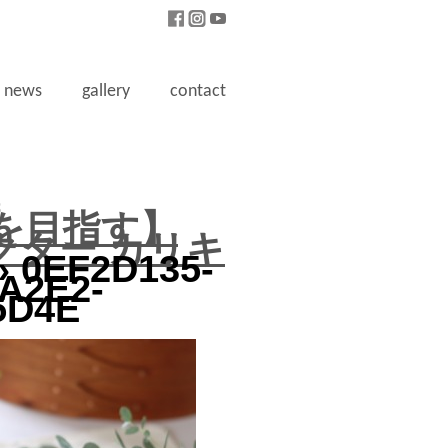
news
gallery
contact
3
を目指す】
クター カリキ
 0EF2D135-
A2E2-
5D4E