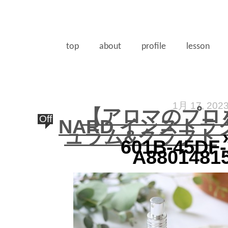
top
about
profile
lesson
1月 17, 202
【アロマのプロ
Off
NARD インストラ
ュラム&クラフト
»
601B-45DF-
A8801481