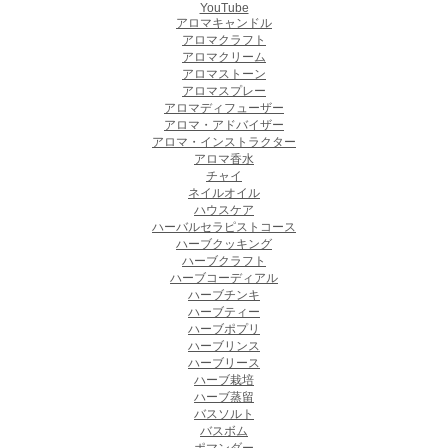
YouTube
アロマキャンドル
アロマクラフト
アロマクリーム
アロマストーン
アロマスプレー
アロマディフューザー
アロマ・アドバイザー
アロマ・インストラクター
アロマ香水
チャイ
ネイルオイル
ハウスケア
ハーバルセラピストコース
ハーブクッキング
ハーブクラフト
ハーブコーディアル
ハーブチンキ
ハーブティー
ハーブポプリ
ハーブリンス
ハーブリース
ハーブ栽培
ハーブ蒸留
バスソルト
バスボム