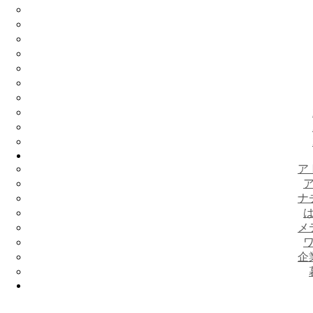
ア
ナ
メ
企