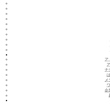
ア
ナ
メ
企