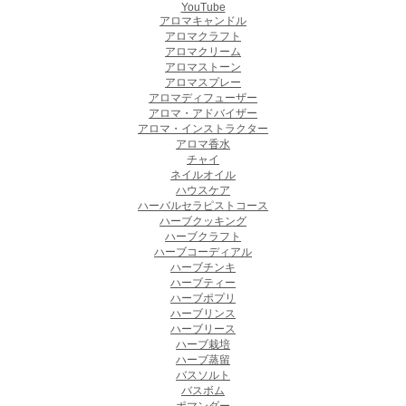
YouTube
アロマキャンドル
アロマクラフト
アロマクリーム
アロマストーン
アロマスプレー
アロマディフューザー
アロマ・アドバイザー
アロマ・インストラクター
アロマ香水
チャイ
ネイルオイル
ハウスケア
ハーバルセラピストコース
ハーブクッキング
ハーブクラフト
ハーブコーディアル
ハーブチンキ
ハーブティー
ハーブポプリ
ハーブリンス
ハーブリース
ハーブ栽培
ハーブ蒸留
バスソルト
バスボム