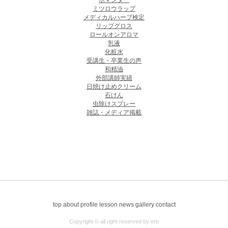
ポマンダー
ミツロウラップ
メディカルハーブ検定
リップグロス
ロールオンアロマ
乳液
化粧水
受講生・卒業生の声
和精油
外部講師実績
日焼け止めクリーム
石けん
虫除けスプレー
雑誌・メディア掲載
top
about
profile
lesson
news
gallery
contact
Copyright © all right reserved by erb