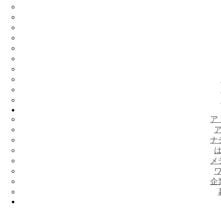
ア
ナ
メ
企