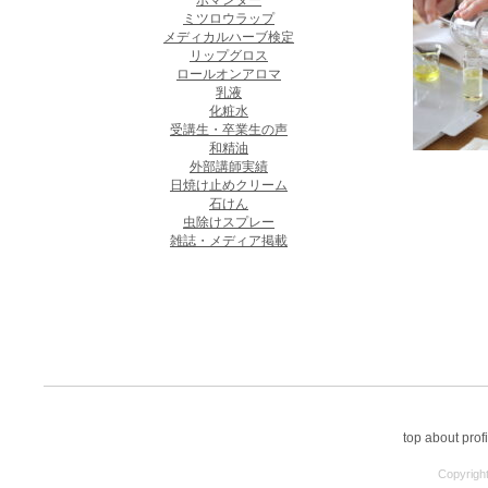
ポマンダー
ミツロウラップ
メディカルハーブ検定
リップグロス
ロールオンアロマ
乳液
化粧水
受講生・卒業生の声
和精油
外部講師実績
日焼け止めクリーム
石けん
虫除けスプレー
雑誌・メディア掲載
top
about
profi
Copyright