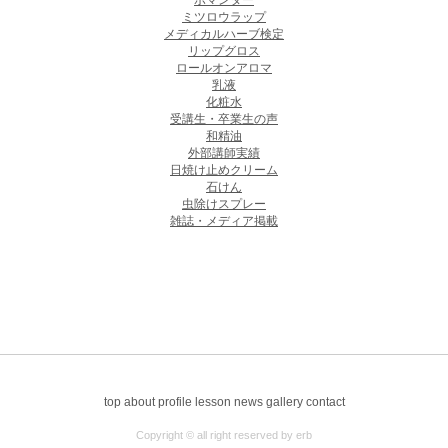
ポマンダー
ミツロウラップ
メディカルハーブ検定
リップグロス
ロールオンアロマ
乳液
化粧水
受講生・卒業生の声
和精油
外部講師実績
日焼け止めクリーム
石けん
虫除けスプレー
雑誌・メディア掲載
top
about
profile
lesson
news
gallery
contact
Copyright © all right reserved by erb