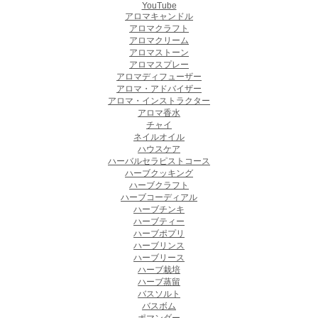
YouTube
アロマキャンドル
アロマクラフト
アロマクリーム
アロマストーン
アロマスプレー
アロマディフューザー
アロマ・アドバイザー
アロマ・インストラクター
アロマ香水
チャイ
ネイルオイル
ハウスケア
ハーバルセラピストコース
ハーブクッキング
ハーブクラフト
ハーブコーディアル
ハーブチンキ
ハーブティー
ハーブポプリ
ハーブリンス
ハーブリース
ハーブ栽培
ハーブ蒸留
バスソルト
バスボム