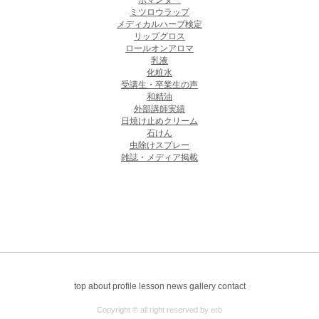
ポマンダー
ミツロウラップ
メディカルハーブ検定
リップグロス
ロールオンアロマ
乳液
化粧水
受講生・卒業生の声
和精油
外部講師実績
日焼け止めクリーム
石けん
虫除けスプレー
雑誌・メディア掲載
top
about
profile
lesson
news
gallery
contact
Copyright © all right reserved by erb