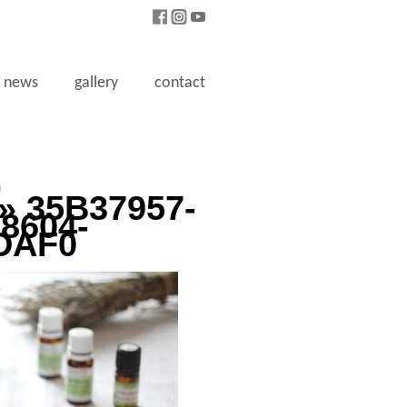
news
gallery
contact
0
» 35B37957-
8604-
DAF0