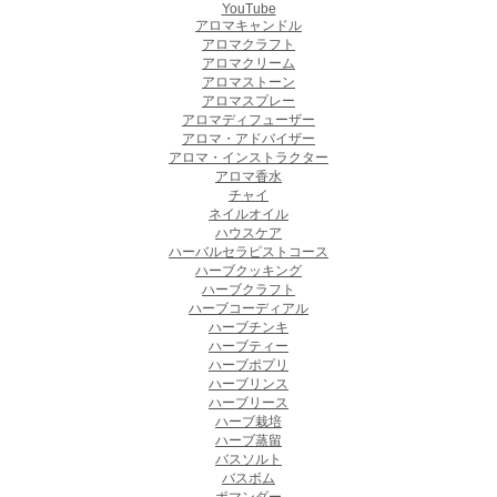
YouTube
アロマキャンドル
アロマクラフト
アロマクリーム
アロマストーン
アロマスプレー
アロマディフューザー
アロマ・アドバイザー
アロマ・インストラクター
アロマ香水
チャイ
ネイルオイル
ハウスケア
ハーバルセラピストコース
ハーブクッキング
ハーブクラフト
ハーブコーディアル
ハーブチンキ
ハーブティー
ハーブポプリ
ハーブリンス
ハーブリース
ハーブ栽培
ハーブ蒸留
バスソルト
バスボム