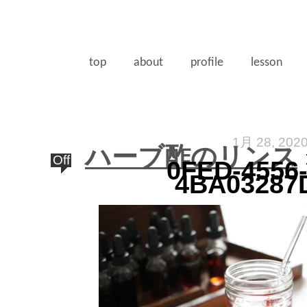
top
about
profile
lesson
1月 28, 202
ハーブ酢のリンス
Off
0FED-4556-
4BA03287