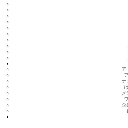
ア
ナ
メ
企