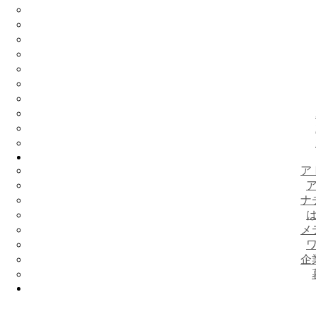
ア
ナ
メ
企