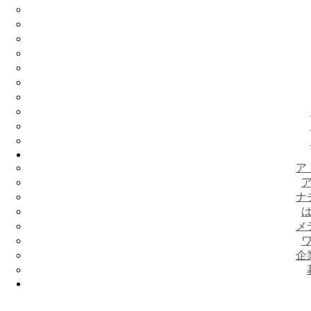
ア
ナ
メ
企