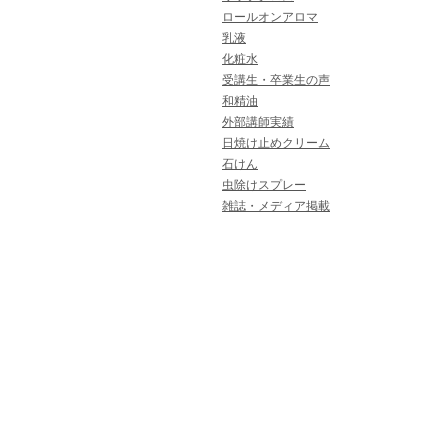
ロールオンアロマ
乳液
化粧水
受講生・卒業生の声
和精油
外部講師実績
日焼け止めクリーム
石けん
虫除けスプレー
雑誌・メディア掲載