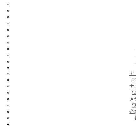
ア
ナ
メ
企