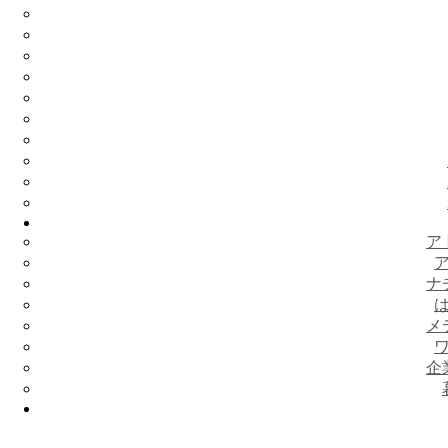
ア
ナ
メ
企