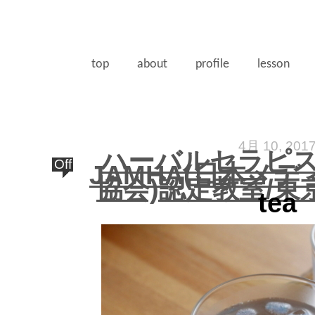
top
about
profile
lesson
4月 10, 201
ハーバルセラピ
Off
JAMHA(日本メ
協会)認定教室/東
tea