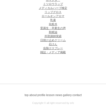
ポマンダー
ミツロウラップ
メディカルハーブ検定
リップグロス
ロールオンアロマ
乳液
化粧水
受講生・卒業生の声
和精油
外部講師実績
日焼け止めクリーム
石けん
虫除けスプレー
雑誌・メディア掲載
top
about
profile
lesson
news
gallery
contact
Copyright © all right reserved by erb