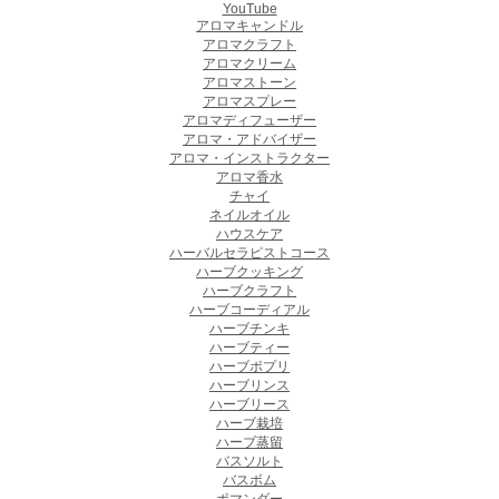
YouTube
アロマキャンドル
アロマクラフト
アロマクリーム
アロマストーン
アロマスプレー
アロマディフューザー
アロマ・アドバイザー
アロマ・インストラクター
アロマ香水
チャイ
ネイルオイル
ハウスケア
ハーバルセラピストコース
ハーブクッキング
ハーブクラフト
ハーブコーディアル
ハーブチンキ
ハーブティー
ハーブポプリ
ハーブリンス
ハーブリース
ハーブ栽培
ハーブ蒸留
バスソルト
バスボム