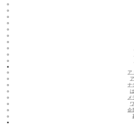
ア
ナ
メ
企