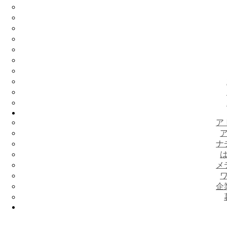
ア
ナ
メ
企