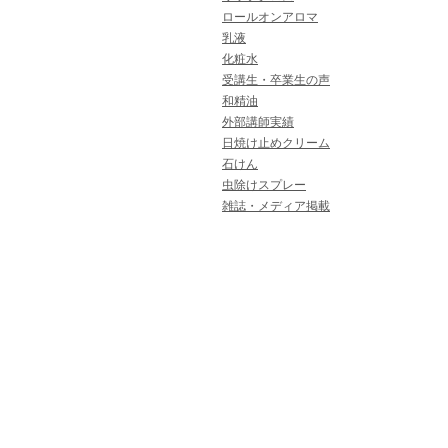
ロールオンアロマ
乳液
化粧水
受講生・卒業生の声
和精油
外部講師実績
日焼け止めクリーム
石けん
虫除けスプレー
雑誌・メディア掲載