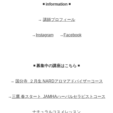
◾️ information ◾️
→
講師プロフィール
→
Instagram
→
Facebook
◾️ 募集中の講座はこちら ◾️
→
国分寺 ２月生 NARDアロマアドバイザーコース
→
三鷹 春スタート JAMHAハーバルセラピストコース
ナチュラルコスメレッスン