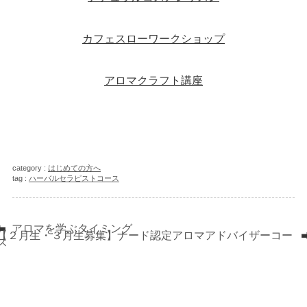
カフェスローワークショップ
アロマクラフト講座
category :
はじめての方へ
tag :
ハーバルセラピストコース
アロマを学ぶタイミング
【２月生・３月生募集】ナード認定アロマアドバイザーコー
ス