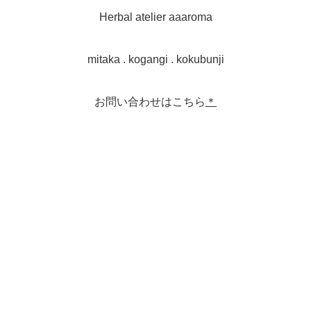
Herbal atelier aaaroma
mitaka . kogangi . kokubunji
お問い合わせはこちら
＊