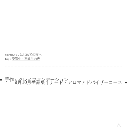
category :
はじめての方へ
tag :
受講生・卒業生の声
手作りクレイファンデーション
9月10月生募集｜ナード・アロマアドバイザーコース