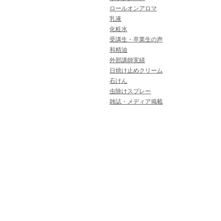
ロールオンアロマ
乳液
化粧水
受講生・卒業生の声
和精油
外部講師実績
日焼け止めクリーム
石けん
虫除けスプレー
雑誌・メディア掲載