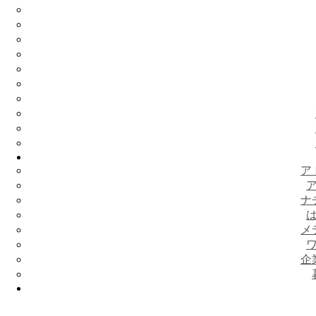
ア
ナ
メ
企