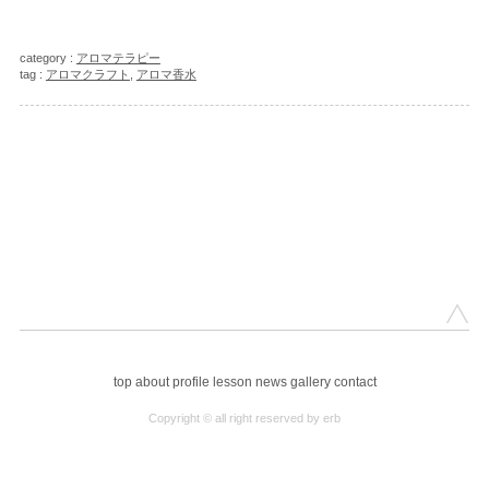
category :
アロマテラピー
tag :
アロマクラフト
,
アロマ香水
top
about
profile
lesson
news
gallery
contact
Copyright © all right reserved by erb