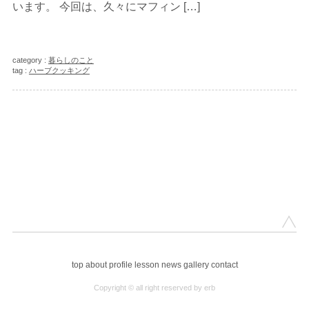
います。 今回は、久々にマフィン […]
category :
暮らしのこと
tag :
ハーブクッキング
top
about
profile
lesson
news
gallery
contact
Copyright © all right reserved by erb