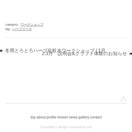
category :
ワークショップ
tag :
ハーブリース
冬用とろとろハーブ化粧水ワークショップ / 1月
2.3月 説明会&クラフト体験のお知らせ
top
about
profile
lesson
news
gallery
contact
Copyright © all right reserved by erb