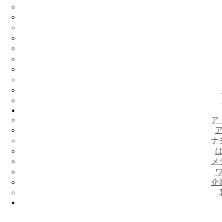
ア
ナ
メ
企