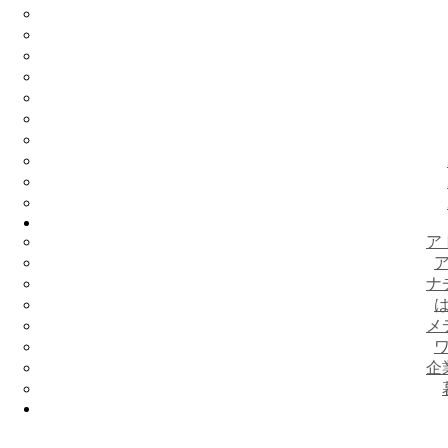
ア
ナ
メ
企