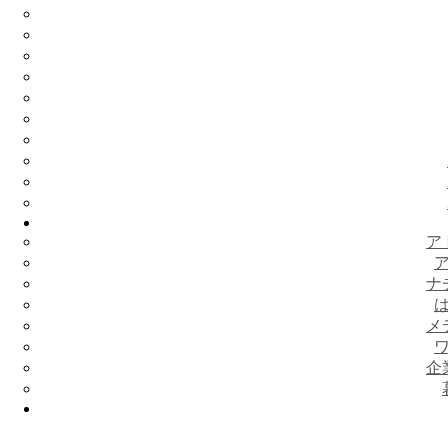
ア
ナ
メ
企