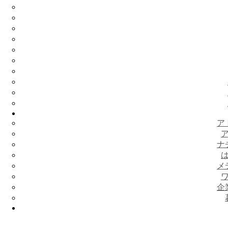
ア
ナ
メ
企