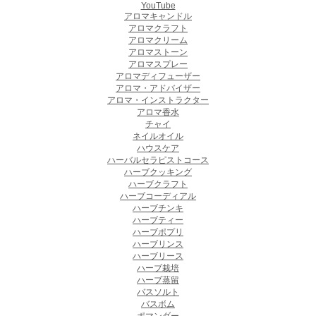
YouTube
アロマキャンドル
アロマクラフト
アロマクリーム
アロマストーン
アロマスプレー
アロマディフューザー
アロマ・アドバイザー
アロマ・インストラクター
アロマ香水
チャイ
ネイルオイル
ハウスケア
ハーバルセラピストコース
ハーブクッキング
ハーブクラフト
ハーブコーディアル
ハーブチンキ
ハーブティー
ハーブポプリ
ハーブリンス
ハーブリース
ハーブ栽培
ハーブ蒸留
バスソルト
バスボム