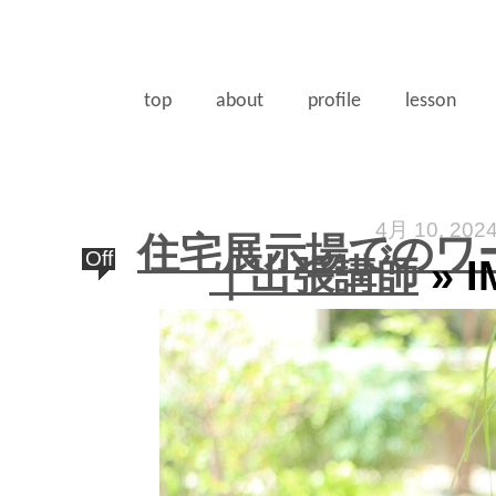
top
about
profile
lesson
4月 10, 202
住宅展示場でのワ
Off
｜出張講師
» I