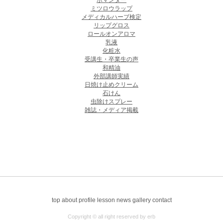
ポマンダー
ミツロウラップ
メディカルハーブ検定
リップグロス
ロールオンアロマ
乳液
化粧水
受講生・卒業生の声
和精油
外部講師実績
日焼け止めクリーム
石けん
虫除けスプレー
雑誌・メディア掲載
top
about
profile
lesson
news
gallery
contact
Copyright © all right reserved by erb