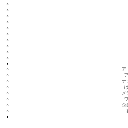
ア
ナ
メ
企