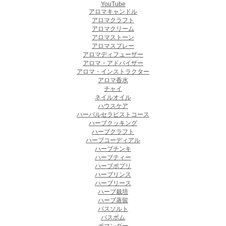
YouTube
アロマキャンドル
アロマクラフト
アロマクリーム
アロマストーン
アロマスプレー
アロマディフューザー
アロマ・アドバイザー
アロマ・インストラクター
アロマ香水
チャイ
ネイルオイル
ハウスケア
ハーバルセラピストコース
ハーブクッキング
ハーブクラフト
ハーブコーディアル
ハーブチンキ
ハーブティー
ハーブポプリ
ハーブリンス
ハーブリース
ハーブ栽培
ハーブ蒸留
バスソルト
バスボム