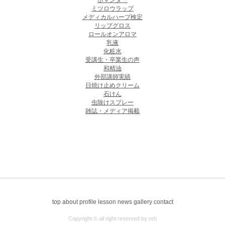
ポマンダー
ミツロウラップ
メディカルハーブ検定
リップグロス
ロールオンアロマ
乳液
化粧水
受講生・卒業生の声
和精油
外部講師実績
日焼け止めクリーム
石けん
虫除けスプレー
雑誌・メディア掲載
top
about
profile
lesson
news
gallery
contact
Copyright © all right reserved by erb