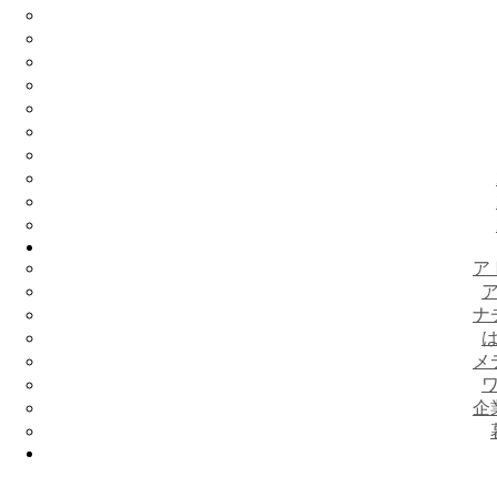
ア
ナ
メ
企