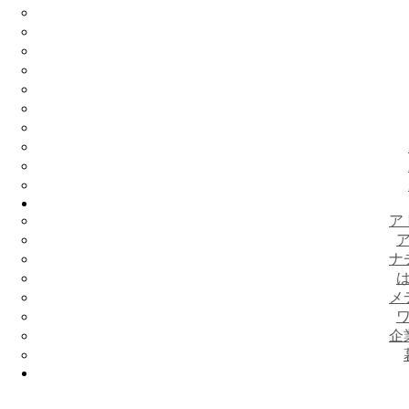
ア
ナ
メ
企