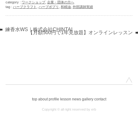
category :
ワークショップ
,
企業・団体の方へ
tag :
ハーブクラフト
,
ハーブポプリ
,
和精油
,
外部講師実績
練香水WS｜株式会社CHINTAI
【月額500円で1年見放題】オンラインレッスン
top
about
profile
lesson
news
gallery
contact
Copyright © all right reserved by erb