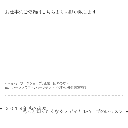
お仕事のご依頼は
こちら
よりお願い致します。
category :
ワークショップ
,
企業・団体の方へ
tag :
ハーブクラフト
,
ハーブチンキ
,
化粧水
,
外部講師実績
２０１８年 秋の募集
もっと知りたくなるメディカルハーブのレッスン