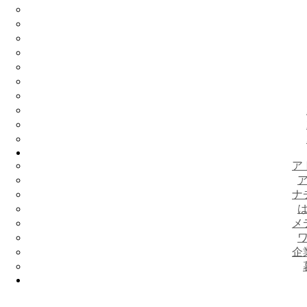
ア
ナ
メ
企