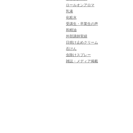
ロールオンアロマ
乳液
化粧水
受講生・卒業生の声
和精油
外部講師実績
日焼け止めクリーム
石けん
虫除けスプレー
雑誌・メディア掲載