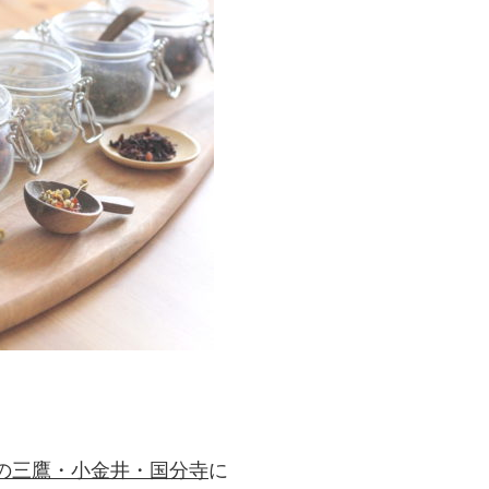
の三鷹・小金井・国分寺
に