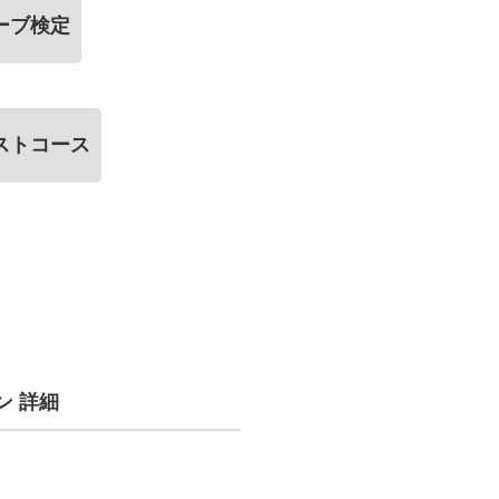
ーブ検定
ストコース
ン 詳細