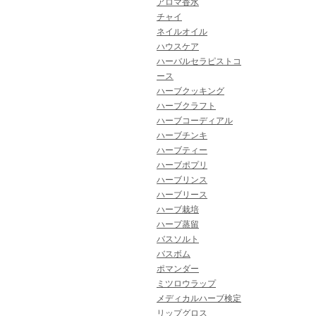
アロマ香水
チャイ
ネイルオイル
ハウスケア
ハーバルセラピストコ
ース
ハーブクッキング
ハーブクラフト
ハーブコーディアル
ハーブチンキ
ハーブティー
ハーブポプリ
ハーブリンス
ハーブリース
ハーブ栽培
ハーブ蒸留
バスソルト
バスボム
ポマンダー
ミツロウラップ
メディカルハーブ検定
リップグロス