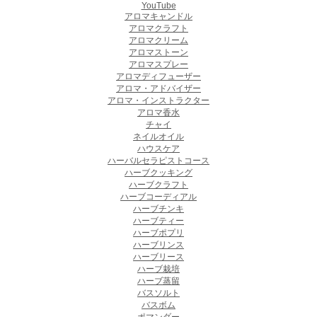
YouTube
アロマキャンドル
アロマクラフト
アロマクリーム
アロマストーン
アロマスプレー
アロマディフューザー
アロマ・アドバイザー
アロマ・インストラクター
アロマ香水
チャイ
ネイルオイル
ハウスケア
ハーバルセラピストコース
ハーブクッキング
ハーブクラフト
ハーブコーディアル
ハーブチンキ
ハーブティー
ハーブポプリ
ハーブリンス
ハーブリース
ハーブ栽培
ハーブ蒸留
バスソルト
バスボム