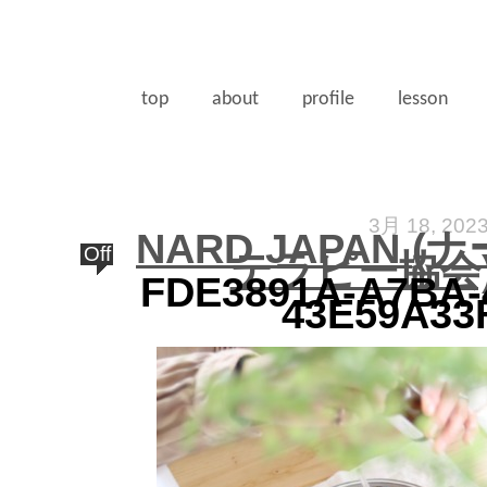
top
about
profile
lesson
3月 18, 202
NARD JAPAN 
Off
テラピー協会)
FDE3891A-A7BA-
43E59A33