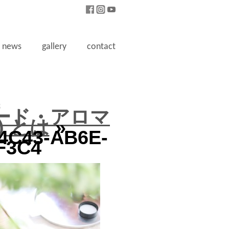
news
gallery
contact
3
(ナード・アロマ
 とは
»
4C43-AB6E-
F3C4