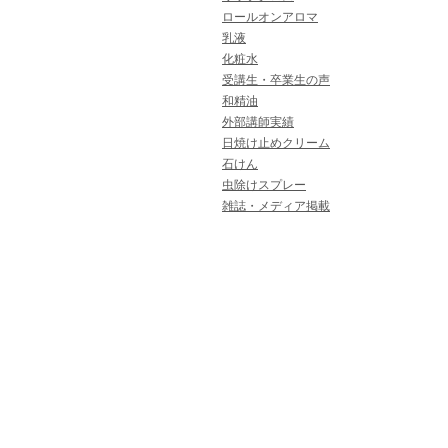
ロールオンアロマ
乳液
化粧水
受講生・卒業生の声
和精油
外部講師実績
日焼け止めクリーム
石けん
虫除けスプレー
雑誌・メディア掲載