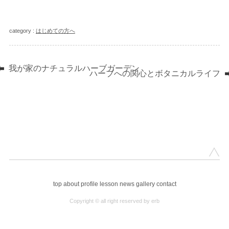
category :
はじめての方へ
我が家のナチュラルハーブガーデン
ハーブへの関心とボタニカルライフ
top
about
profile
lesson
news
gallery
contact
Copyright © all right reserved by erb